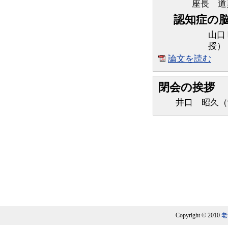
座長 道
認知症の
山口
授）
論文を読む
閉会の挨拶
井口 昭久（愛
Copyright © 2010
老