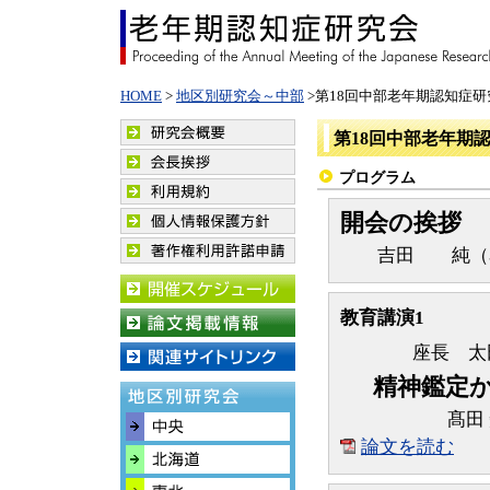
HOME
>
地区別研究会～中部
>第18回中部老年期認知症研
第18回中部老年期
プログラム
開会の挨拶
吉田 純（名
教育講演1
座長 太
精神鑑定
髙田
論文を読む