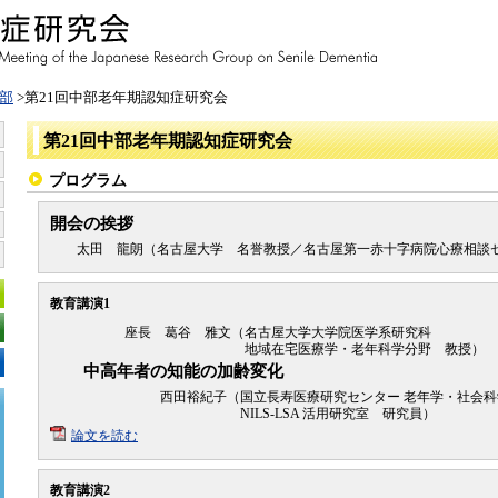
部
>第21回中部老年期認知症研究会
第21回中部老年期認知症研究会
プログラム
開会の挨拶
太田 龍朗（名古屋大学 名誉教授／名古屋第一赤十字病院心療相談
教育講演1
座長 葛谷 雅文（
名古屋大学大学院医学系研究科
地域在宅医療学・老年科学分野 教授）
中高年者の知能の加齢変化
西田裕紀子（
国立長寿医療研究センター 老年学・社会
NILS-LSA 活用研究室 研究員）
論文を読む
教育講演2