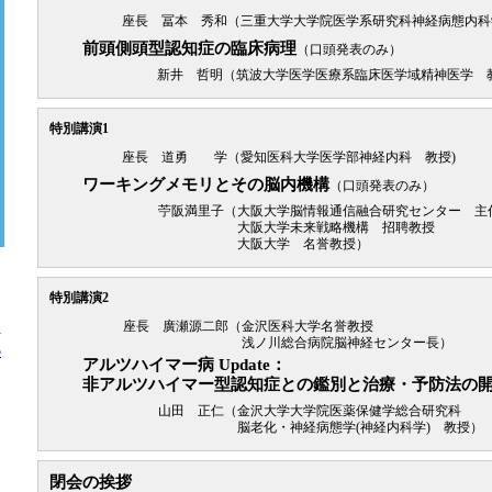
座長 冨本 秀和（三重大学大学院医学系研究科神経病態内科
前頭側頭型認知症の臨床病理
（口頭発表のみ）
新井 哲明（筑波大学医学医療系臨床医学域精神医学 
特別講演1
座長 道勇 学（愛知医科大学医学部神経内科 教授)
ワーキングメモリとその脳内機構
（口頭発表のみ）
苧阪満里子（
大阪大学脳情報通信融合研究センター 主
大阪大学未来戦略機構 招聘教授
大阪大学 名誉教授）
特別講演2
。
座長 廣瀬源二郎（
金沢医科大学名誉教授
方
浅ノ川総合病院脳神経センター長）
の
アルツハイマー病 Update：
非アルツハイマー型認知症との鑑別と治療・予防法の
山田 正仁（
金沢大学大学院医薬保健学総合研究科
脳老化・神経病態学(神経内科学) 教授）
閉会の挨拶