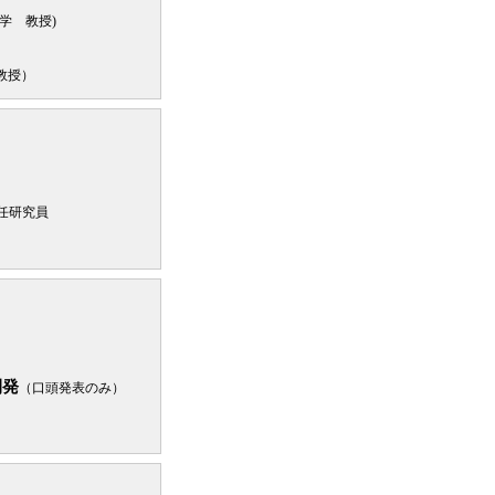
学 教授)
教授）
任研究員
開発
（口頭発表のみ）