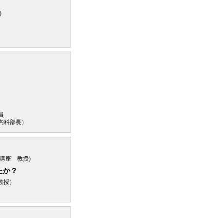
)
員
内科部長）
講座 教授)
たか？
教授）