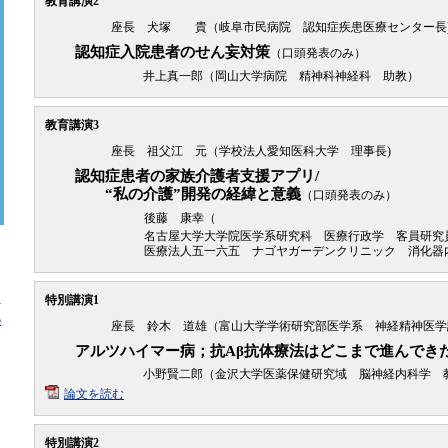
教育講演2
座長 犬塚 貴（岐阜市民病院 認知症疾患医療センター長
認知症入院患者のせん妄対策
（口頭発表のみ）
井上真一郎（岡山大学病院 精神科神経科 助教）
教育講演3
座長 祖父江 元（学校法人愛知医科大学 理事長)
認知症患者の家族介護者支援アプリ/
“私の介護”開発の経緯と意義
（口頭発表のみ）
後藤 康幸（
名古屋大学大学院医学系研究科 医療行政学 客員研究
医療法人五一六五 ナゴヤガーデンクリニック 消化器
。
特別講演1
方
の
座長 鈴木 道雄（富山大学学術研究部医学系 神経精神医学
アルツハイマー病；抗Aβ抗体療法はどこまで進んでき
小野賢二郎（金沢大学医薬保健研究域 脳神経内科学 
論文を読む
特別講演2