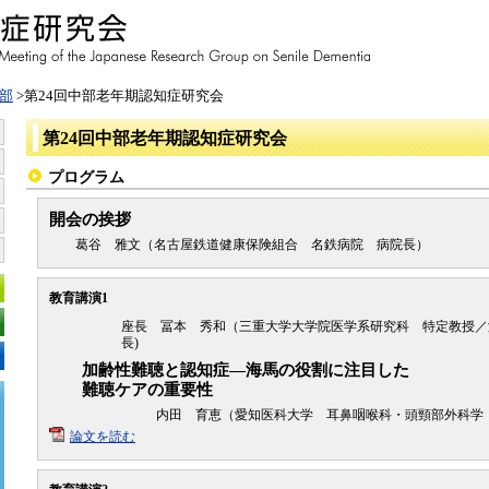
部
>第24回中部老年期認知症研究会
第24回中部老年期認知症研究会
プログラム
開会の挨拶
葛谷 雅文（名古屋鉄道健康保険組合 名鉄病院 病院長）
教育講演1
座長 冨本 秀和（三重大学大学院医学系研究科 特定教授／
長)
加齢性難聴と認知症―海馬の役割に注目した
難聴ケアの重要性
内田 育恵（愛知医科大学 耳鼻咽喉科・頭頸部外科学
論文を読む