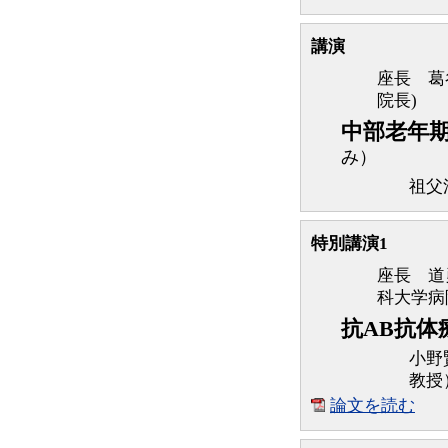
講演
座長 葛
院長)
中部老年
み）
祖父
特別講演1
座長 道
科大学病
抗AB抗体
小野
教授
論文を読む