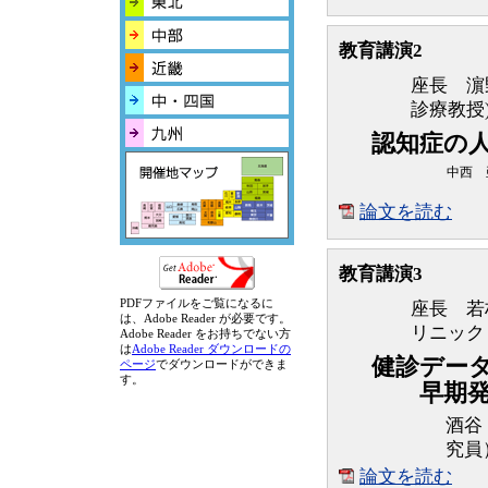
教育講演2
座長 濵
診療教授
認知症の
中西 
論文を読む
教育講演3
PDFファイルをご覧になるに
座長 若
は、Adobe Reader が必要です。
リニック
Adobe Reader をお持ちでない方
は
Adobe Reader ダウンロードの
健診デー
ページ
でダウンロードができま
す。
早期発見
酒谷
究員
論文を読む