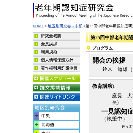
HOME
>
地区別研究会～中部
>第25回中部老年期認知症研
第25回中部老年期
プログラム
開会の挨拶
鈴木 道雄（富
教育講演1
座長 犬
長)
一見認知
（執筆中）
佐々木