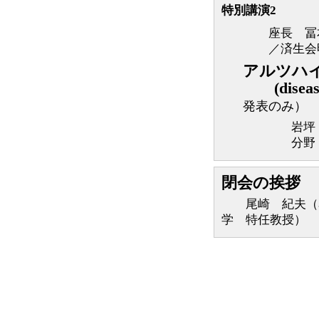
特別講演2
座長 冨
／済生会
アルツハ
(disease
発表のみ）
岩坪
分野
閉会の挨拶
尾崎 紀夫（名
学 特任教授）