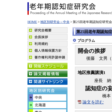
HOME
>
地区別研究会～中央
> 第25回老年期認知症研究
第25回老年期認知
プログラム
開会の挨拶
後藤 文男（老
地区推薦講演1
座長 納
認知症の
橋本
論文を読む