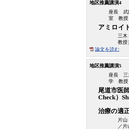
地区推薦講演4
座長 武
室 教授
アミロイ
三木
教授
論文を読む
地区推薦講演5
座長 三
学 教授
尾道市医師会方
Check）Sh
多角
治療の適
片山
／片