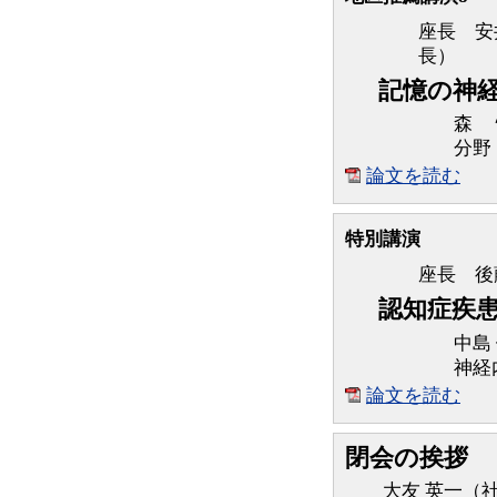
座長 安
長）
記憶の神
森 
分野
論文を読む
特別講演
座長 後
認知症疾患
中島
神経
論文を読む
閉会の挨拶
大友 英一（社