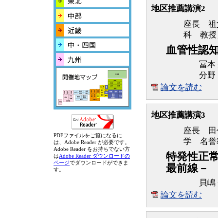
地区推薦講演2
座長 祖
科 教授
血管性認知症；
冨本
分野
論文を読む
地区推薦講演3
座長 田
PDFファイルをご覧になるに
学 名誉
は、Adobe Reader が必要です。
Adobe Reader をお持ちでない方
特発性正常
は
Adobe Reader ダウンロードの
ページ
でダウンロードができま
最前線－
す。
貝嶋
論文を読む