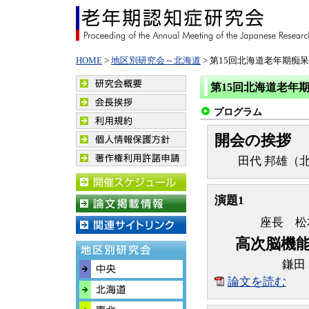
HOME
>
地区別研究会～北海道
> 第15回北海道老年期痴
第15回北海道老年
プログラム
開会の挨拶
田代 邦雄（北
演題1
座長 松
高次脳機
鎌田
論文を読む