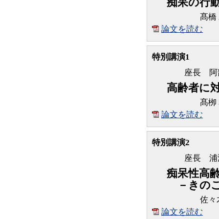
痴呆の行
髙橋
論文を読む
特別講演1
座長 阿
高齢者に
髙栁
論文を読む
特別講演2
座長 浦
痴呆性高
－きのこ
佐々
論文を読む