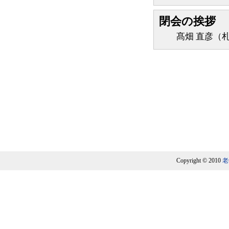
閉会の挨拶
髙畑 直彦（札
Copyright © 2010
老