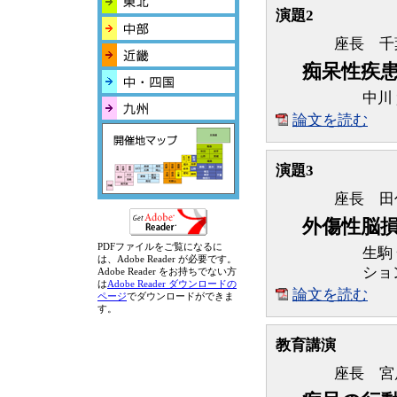
演題2
座長 千
痴呆性疾
中川
論文を読む
演題3
座長 田
外傷性脳
PDFファイルをご覧になるに
生駒
は、Adobe Reader が必要です。
ショ
Adobe Reader をお持ちでない方
は
Adobe Reader ダウンロードの
論文を読む
ページ
でダウンロードができま
す。
教育講演
座長 宮