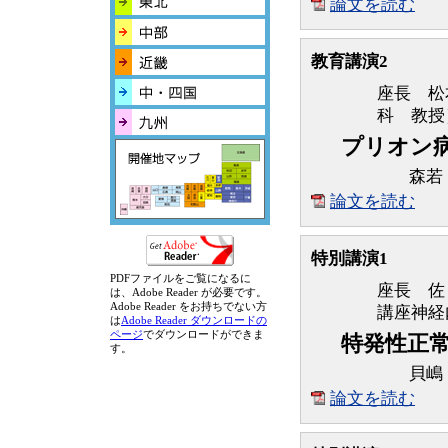
論文を読む
教育講演2
座長 松
科 教授
プリオン
森若
論文を読む
特別講演1
PDFファイルをご覧になるに
座長 佐
は、Adobe Reader が必要です。
Adobe Reader をお持ちでない方
講座神経
は
Adobe Reader ダウンロードの
ページ
でダウンロードができま
特発性正
す。
貝嶋
論文を読む