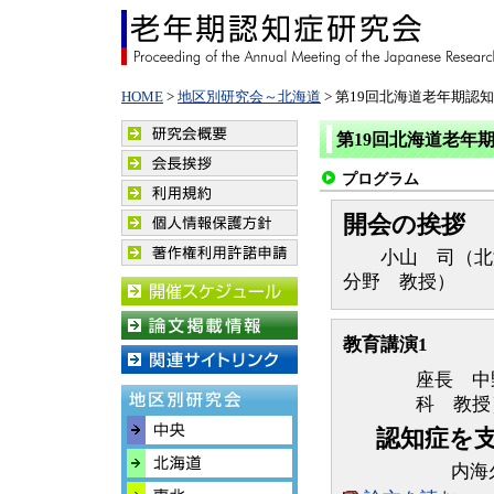
HOME
>
地区別研究会～北海道
> 第19回北海道老年期認
第19回北海道老年
プログラム
開会の挨拶
小山 司（北海
分野 教授）
教育講演1
座長 中
科 教授
認知症を
内海