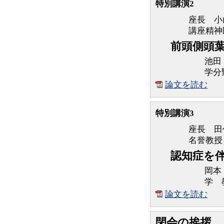
特別講演2
座長 小
講座精神
前頭側頭
池田
学分
論文を読む
特別講演3
座長 田
名誉教授
認知症を
岡本
学 
論文を読む
閉会の挨拶