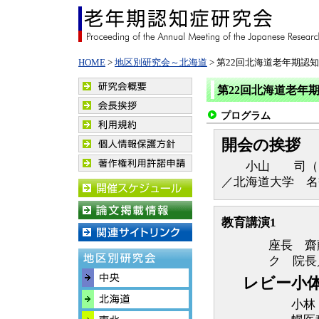
HOME
>
地区別研究会～北海道
> 第22回北海道老年期認
第22回北海道老年
プログラム
開会の挨拶
小山 司（医療
／北海道大学 名
教育講演1
座長 齋
ク 院長
レビー小
小林