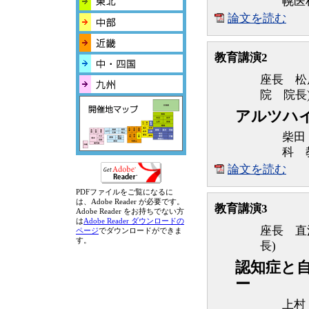
幌医
論文を読む
教育講演2
座長 松
院 院長
アルツハ
柴田
科 
論文を読む
PDFファイルをご覧になるに
は、Adobe Reader が必要です。
教育講演3
Adobe Reader をお持ちでない方
は
Adobe Reader ダウンロードの
座長 直
ページ
でダウンロードができま
す。
長)
認知症と
ー
上村