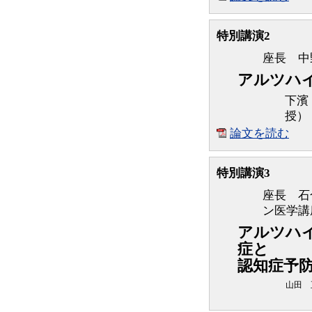
特別講演2
座長 中
アルツハ
下濱
授）
論文を読む
特別講演3
座長 石
ン医学講
アルツハ
症と
認知症予
山田 