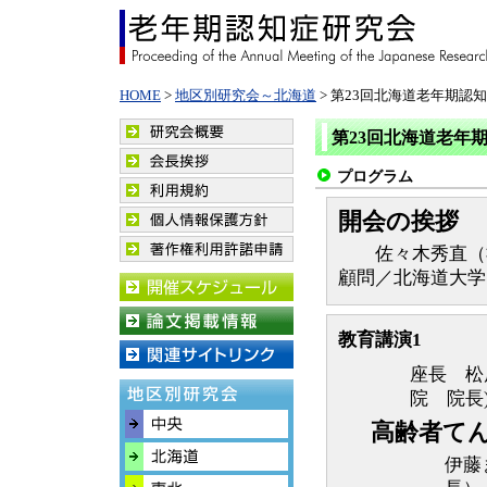
HOME
>
地区別研究会～北海道
> 第23回北海道老年期認
第23回北海道老年
プログラム
開会の挨拶
佐々木秀直（社
顧問／北海道大学
教育講演1
座長 松
院 院長
高齢者て
伊藤