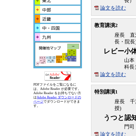
長）
論文を読む
教育講演2
座長 直
長・院長
レビー小
山本
科長
論文を読む
PDFファイルをご覧になるに
は、Adobe Reader が必要です。
特別講演1
Adobe Reader をお持ちでない方
は
Adobe Reader ダウンロードの
座長 千
ページ
でダウンロードができま
す。
授)
うつと認
門司
論文を読む