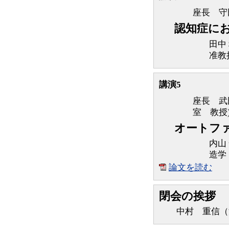
座長 守
認知症に
田中
准教
講演5
座長 武
室 教授
オートフ
内山
造学
論文を読む
閉会の挨拶
中村 重信（洛