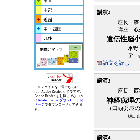
講演2
座長 
講座 教
遺伝性脳
水野
学 
論文を読む
講演3
PDFファイルをご覧になるに
座長 西
は、Adobe Reader が必要です。
Adobe Reader をお持ちでない方
神経病理
は
Adobe Reader ダウンロードの
ページ
でダウンロードができま
（口頭発表
す。
樋口 
講演4