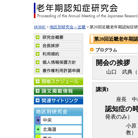
HOME
>
地区別研究会～近畿
> 第20回近畿老年期認知症
第20回近畿老年期
プログラム
開会の挨拶
山口 武典（国
講演1
座長 中
認知症の
発表のみ）
小原
教）