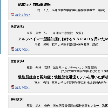
認知症と自動車運転
上村 直人（高知大学医学部神経精神科学教室 講師）
論文を読む
教育講演3
座長 藤井 弘二（今津赤十字病院 院長）
アルツハイマー型認知症におけるＶＳＲＡＤを用いた
尾籠 晃司（福岡大学医学部精神医学教室 講師）
論文を読む
教育講演4
座長 井林 雪郎（誠愛リハビリテーション病院 院長
。
（九州大学大学院医学研究院 特任准教
方
慢性脳虚血と認知症；慢性脳低灌流モデルを用いた解
の
冨本 秀和（三重大学大学院医学研究科神経病態内科学
論文を読む
特別講演1
座長 黒木 俊秀（国立病院機構肥前精神医療センター 臨床