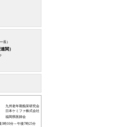
）
ー長）
理連関）
ク
九州老年期痴呆研究会
日本ケミファ株式会社
福岡県医師会
午後3時10分～午後7時25分