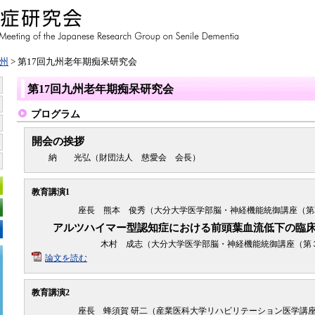
州
> 第17回九州老年期痴呆研究会
第17回九州老年期痴呆研究会
プログラム
開会の挨拶
納 光弘（財団法人 慈愛会 会長）
教育講演1
座長 熊本 俊秀（大分大学医学部脳・神経機能統御講座（第
アルツハイマー型認知症における前頭葉血流低下の臨
木村 成志（大分大学医学部脳・神経機能統御講座（第
論文を読む
教育講演2
座長 蜂須賀 研二（産業医科大学リハビリテーション医学講