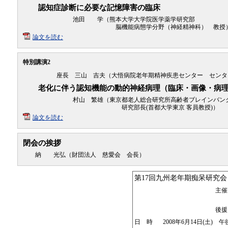
認知症診断に必要な記憶障害の臨床
池田 学（熊本大学大学院医学薬学研究部
脳機能病態学分野（神経精神科） 教授
論文を読む
特別講演2
座長 三山 吉夫（大悟病院老年期精神疾患センター センタ
老化に伴う認知機能の動的神経病理（臨床・画像・病
村山 繁雄（東京都老人総合研究所高齢者ブレインバン
研究部長(首都大学東京 客員教授)）
論文を読む
閉会の挨拶
納 光弘（財団法人 慈愛会 会長）
第17回九州老年期痴呆研究会
主催
後援
日 時
2008年6月14日(土) 