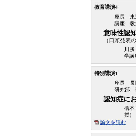
教育講演4
座長 東
講座 教
意味性認
（口頭発表
川勝
学講
特別講演1
座長 長
研究部 
認知症に
橋本
授）
論文を読む