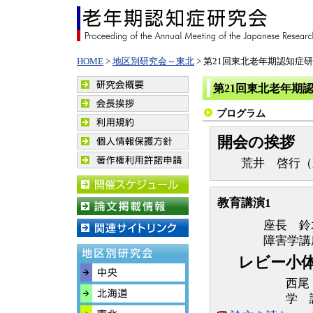
HOME
>
地区別研究会～東北
> 第21回東北老年期認知症
第21回東北老年期
プログラム
開会の挨拶
荒井 啓行（東
教育講演1
座長 鈴
障害学講
レビー小
西尾
学 