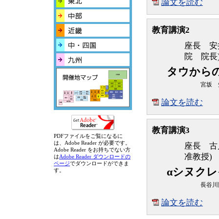
論文を読む
教育講演2
座長 安
院 院長
タウから
宮坂 
論文を読む
教育講演3
PDFファイルをご覧になるに
は、Adobe Reader が必要です。
座長 古
Adobe Reader をお持ちでない方
准教授)
は
Adobe Reader ダウンロードの
ページ
でダウンロードができま
αシヌク
す。
長谷川
論文を読む